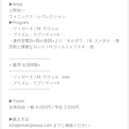
▶︎Artist
上野信一
フォニックス・レフレクション
▶︎Program
・ツィガーヌ / M. ラヴェル
・プリズム・ラプソディーⅡ
・連作交響詩<我が祖国>より「モルダウ」/ B. スメタナ ・無
言歌と優雅なロンド / H.ヴィエニャフスキ ...他
------------------------
< 藤澤 出演情報>
------------------------
・ツィガーヌ / M. ラヴェル   solo
・プリズム・ラプソディーⅡ
------------------------
▶︎Ticket
全席自由 一般 4,000円 / 学生 2,500円
▶︎購入方法
info@ninafujisawa.com までご連絡ください♩