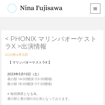
内
メ
容
イ
を
ス
ン
キ
メ
ッ
< PHONIX マリンバオーケスト
プ
ニ
ラX >出演情報
ュ
2023年4月13日
ー
【 マリンバオーケストラX 】
2023年5月13日（土）
昼の部 14:00開演 (13:30開場)

夜の部 18:00開演 (17:30開場)

※ 毎回満席となる為、

昼の部と夜の部の2公演となっております。