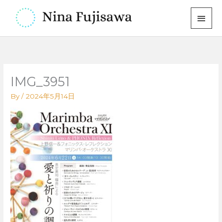
内
メ
容
イ
を
ス
ン
キ
メ
ッ
IMG_3951
プ
ニ
By
/
2024年5月14日
ュ
ー