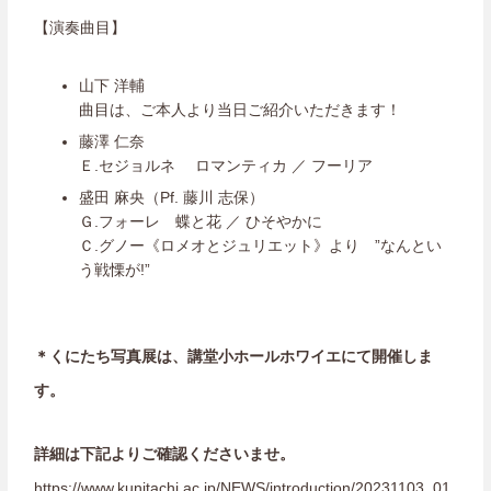
【演奏曲目】
山下 洋輔
曲目は、ご本人より当日ご紹介いただきます！
藤澤 仁奈
Ｅ.セジョルネ ロマンティカ ／ フーリア
盛田 麻央（Pf. 藤川 志保）
Ｇ.フォーレ 蝶と花 ／ ひそやかに
Ｃ.グノー《ロメオとジュリエット》より ”なんとい
う戦慄が!”
＊くにたち写真展は、講堂小ホールホワイエにて開催しま
す。
詳細は下記よりご確認くださいませ。
https://www.kunitachi.ac.jp/NEWS/introduction/20231103_01.