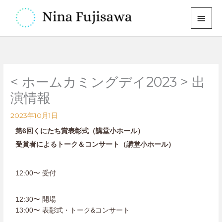
内
メ
容
イ
を
ス
ン
キ
メ
ッ
< ホームカミングデイ2023 > 出
プ
ニ
演情報
ュ
2023年10月1日
ー
第6回くにたち賞表彰式（講堂小ホール）
受賞者によるトーク＆コンサート（講堂小ホール）
12:00〜 受付
12:30〜
開場
13:00〜 表彰式・トーク&コンサート