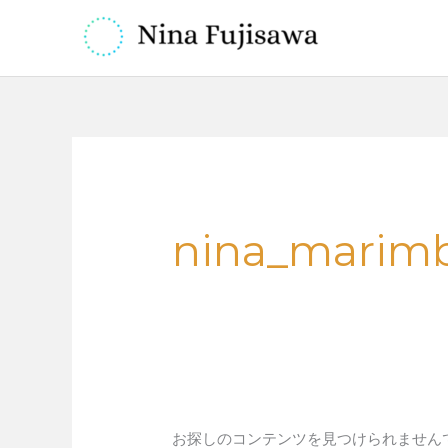
内
容
を
ス
キ
ッ
検
プ
索
対
象:
nina_marim
お探しのコンテンツを見つけられません