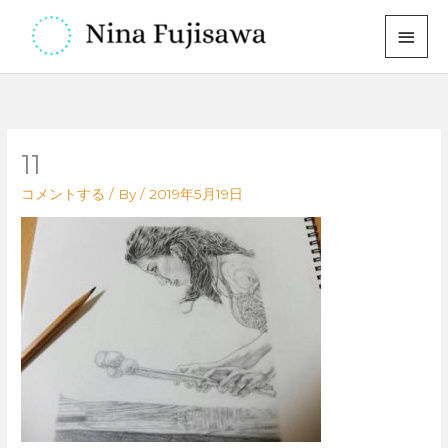
内
メ
容
イ
を
ス
ン
キ
メ
ッ
11
プ
ニ
コメントする
/ By
/
2019年5月19日
ュ
ー