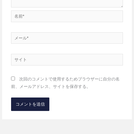
名
前
*
メ
ー
ル
サ
*
イ
ト
次回のコメントで使用するためブラウザーに自分の名
前、メールアドレス、サイトを保存する。