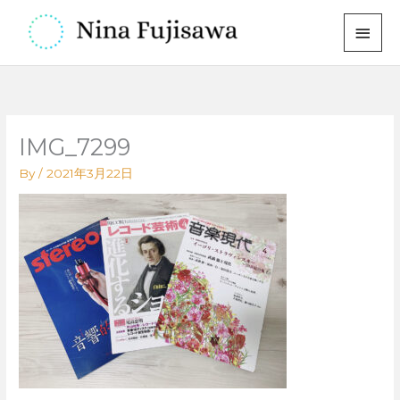
内
メ
容
イ
を
ス
ン
キ
メ
ッ
IMG_7299
プ
ニ
By
/
2021年3月22日
ュ
ー