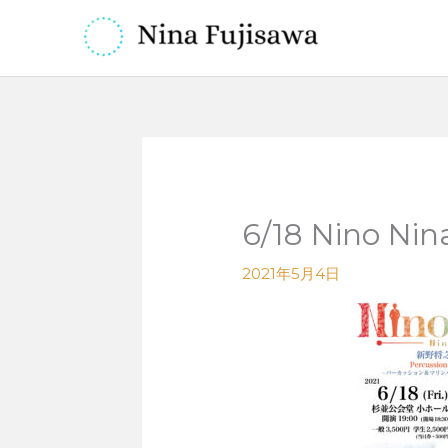
内
容
を
ス
キ
ッ
プ
6/18 Nino 
2021年5月4日