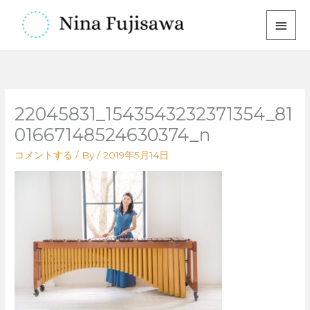
内
メ
容
イ
を
ス
ン
キ
メ
ッ
22045831_1543543232371354_81
プ
ニ
01667148524630374_n
ュ
コメントする
/ By
/
2019年5月14日
ー