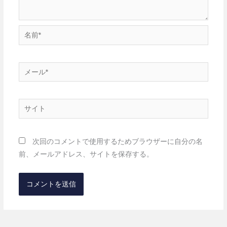
名
前
*
メ
ー
ル
サ
*
イ
ト
次回のコメントで使用するためブラウザーに自分の名
前、メールアドレス、サイトを保存する。