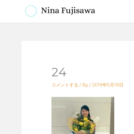
内
容
を
ス
キ
ッ
プ
24
コメントする
/ By
/
2019年5月19日