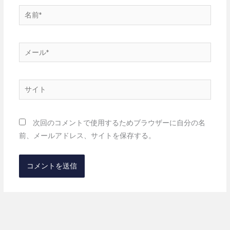
名
前
*
メ
ー
ル
サ
*
イ
ト
次回のコメントで使用するためブラウザーに自分の名
前、メールアドレス、サイトを保存する。