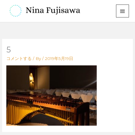
内
メ
容
イ
を
ス
ン
キ
メ
ッ
5
プ
ニ
コメントする
/ By
/
2019年5月19日
ュ
ー